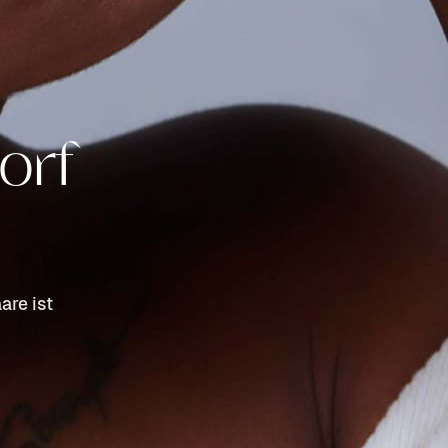
orf
are ist